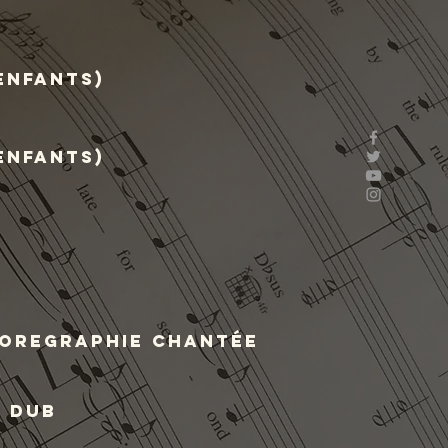
enfants)
enfants)
horegraphie chantée
P dub