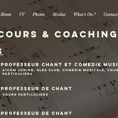
Home
CV
Photos
Medias
What's On ?
Contact
cours & coachin
s
professeur chant et comedie mus
AICOM JUNIOr, glee club, comedie musicale, cou
particuliers
professeur de chant
cours particuliers
professeur de chant