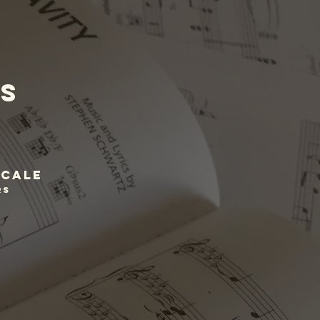
gs
icale
rs